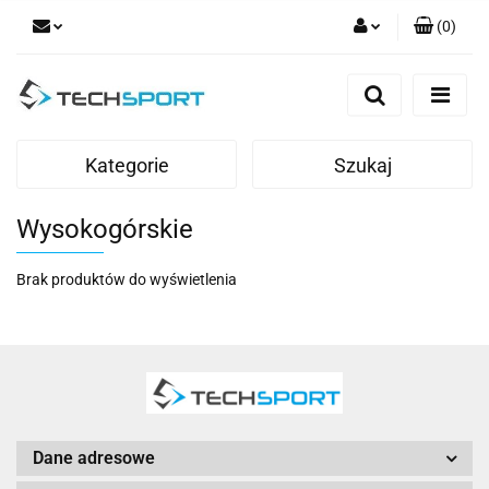
(
0
)
Zaloguj się
Zarejestruj się
Dodaj zgłoszenie
Kategorie
Szukaj
Wysokogórskie
Brak produktów do wyświetlenia
Dane adresowe