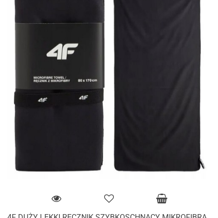
4F DUŻY LEKKI RĘCZNIK SZYBKOSCHNĄCY MIKROFIBRA