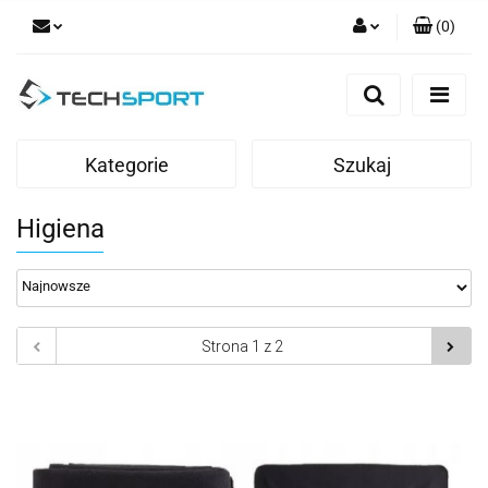
(
0
)
Zaloguj się
Zarejestruj się
Dodaj zgłoszenie
Kategorie
Szukaj
Higiena