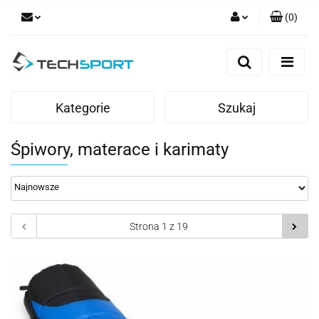
(
0
)
Zaloguj się
Zarejestruj się
Dodaj zgłoszenie
Kategorie
Szukaj
Śpiwory, materace i karimaty