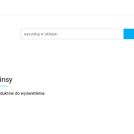
DAŻ
PROMOCJE
NOWOŚCI
BESTSELLERY
BL
ZEDAŻ
PROMOCJE
NOWOŚCI
BESTSELLERY
B
insy
oduktów do wyświetlenia