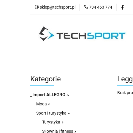
sklep@techsport.pl
734 463 774
WYPRZE
Wszystkie kategorie
WYPR
Kategorie
Legg
Brak pr
_Import ALLEGRO
Moda
Sport i turystyka
Turystyka
Siłownia i fitness