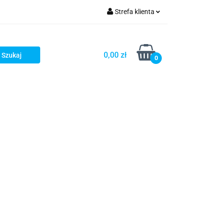
Strefa klienta
OG
Zaloguj się
Zarejestruj się
0,00 zł
0
Dodaj zgłoszenie
LOG