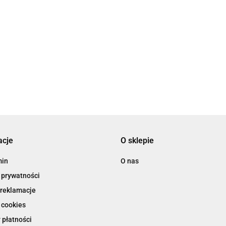
acje
O sklepie
min
O nas
 prywatności
 reklamacje
 cookies
 płatności