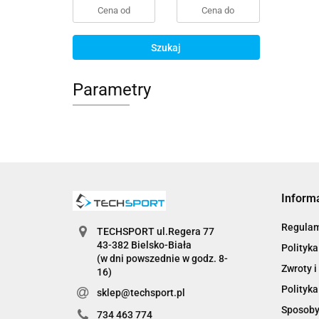
Szukaj
Parametry
Inform
Regula
TECHSPORT ul.Regera 77
43-382 Bielsko-Biała
Polityka
(w dni powszednie w godz. 8-
Zwroty i
16)
Polityka
sklep@techsport.pl
Sposoby
734 463 774