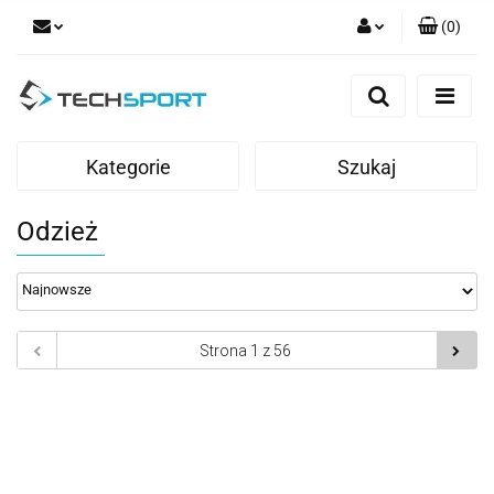
(
0
)
Zaloguj się
Zarejestruj się
Dodaj zgłoszenie
Kategorie
Szukaj
Odzież