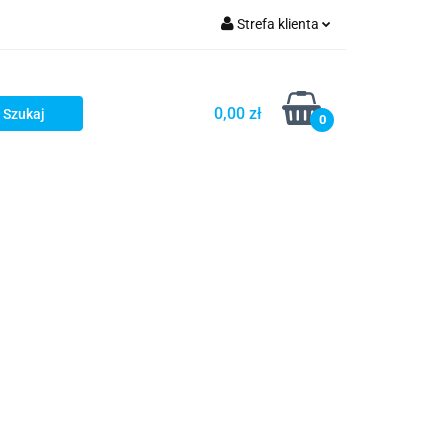
Strefa klienta
OG
Zaloguj się
Zarejestruj się
0,00 zł
0
Dodaj zgłoszenie
LOG