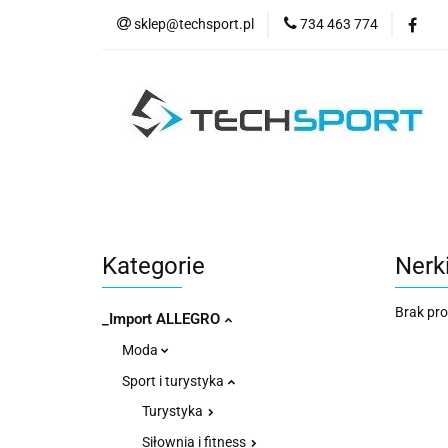
sklep@techsport.pl
734 463 774
WYPRZE
Wszystkie kategorie
WYPR
Kategorie
Nerk
Brak pr
_Import ALLEGRO
Moda
Sport i turystyka
Turystyka
Siłownia i fitness