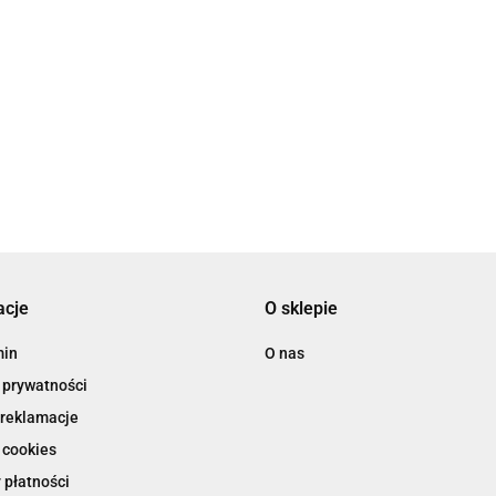
acje
O sklepie
min
O nas
 prywatności
 reklamacje
 cookies
 płatności