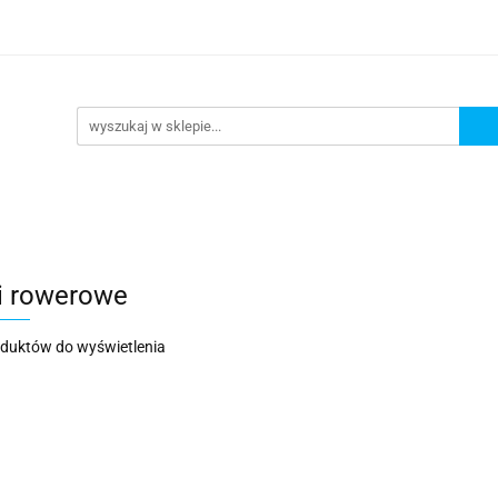
DAŻ
PROMOCJE
NOWOŚCI
BESTSELLERY
BL
ZEDAŻ
PROMOCJE
NOWOŚCI
BESTSELLERY
B
i rowerowe
oduktów do wyświetlenia