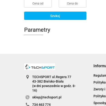
Szukaj
Parametry
Inform
Regula
TECHSPORT ul.Regera 77
43-382 Bielsko-Biała
Polityka
(w dni powszednie w godz. 8-
Zwroty i
16)
Polityka
sklep@techsport.pl
Sposoby
734 463 774