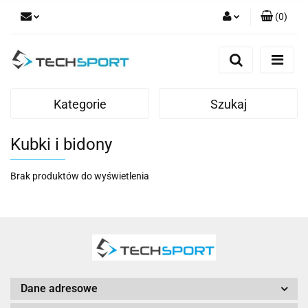
(
0
)
Zaloguj się
Zarejestruj się
Dodaj zgłoszenie
Kategorie
Szukaj
Kubki i bidony
Brak produktów do wyświetlenia
Dane adresowe