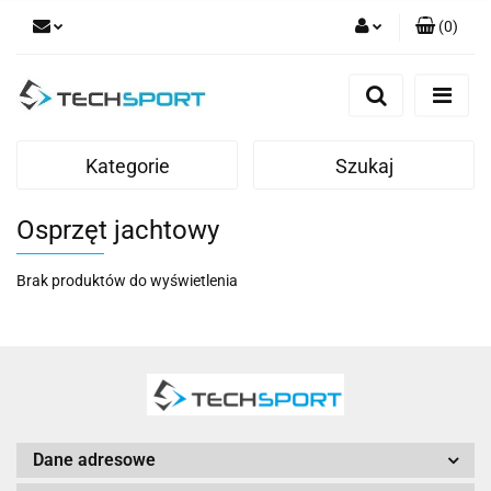
(
0
)
Zaloguj się
Zarejestruj się
Dodaj zgłoszenie
Kategorie
Szukaj
Osprzęt jachtowy
Brak produktów do wyświetlenia
Dane adresowe