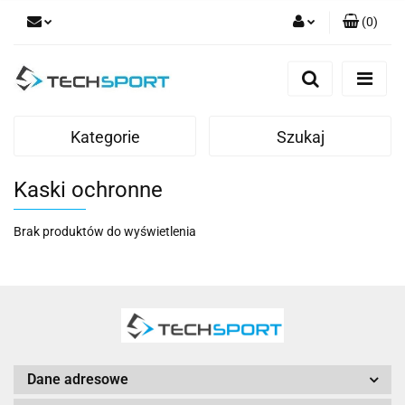
(
0
)
Zaloguj się
Zarejestruj się
Dodaj zgłoszenie
Kategorie
Szukaj
Kaski ochronne
Brak produktów do wyświetlenia
Dane adresowe