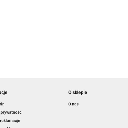
acje
O sklepie
min
O nas
 prywatności
 reklamacje