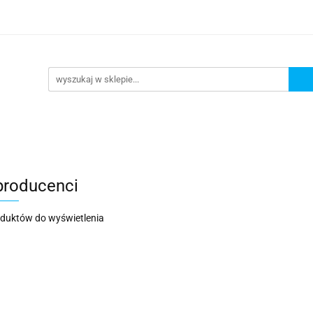
DAŻ
PROMOCJE
NOWOŚCI
BESTSELLERY
BL
ZEDAŻ
PROMOCJE
NOWOŚCI
BESTSELLERY
B
 producenci
oduktów do wyświetlenia