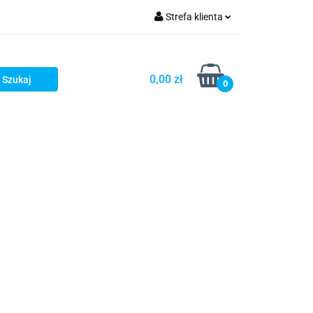
Strefa klienta
OG
Zaloguj się
Zarejestruj się
0,00 zł
0
Dodaj zgłoszenie
LOG