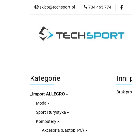
sklep@techsport.pl
734 463 774
WYPRZE
Wszystkie kategorie
WYPR
Kategorie
Inni
Brak pr
_Import ALLEGRO
Moda
Sport i turystyka
Komputery
Akcesoria (Laptop, PC)