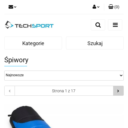
(
0
)
Zaloguj się
Zarejestruj się
Dodaj zgłoszenie
Kategorie
Szukaj
Śpiwory