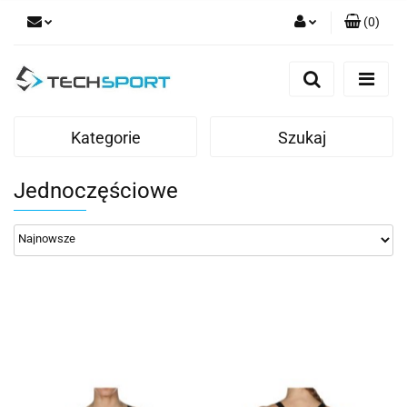
(
0
)
Zaloguj się
Zarejestruj się
Dodaj zgłoszenie
Kategorie
Szukaj
Jednoczęściowe