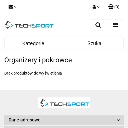
(
0
)
Zaloguj się
Zarejestruj się
Dodaj zgłoszenie
Kategorie
Szukaj
Organizery i pokrowce
Brak produktów do wyświetlenia
Dane adresowe