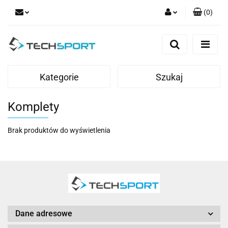
(
0
)
Zaloguj się
Zarejestruj się
Dodaj zgłoszenie
Kategorie
Szukaj
Komplety
Brak produktów do wyświetlenia
Dane adresowe