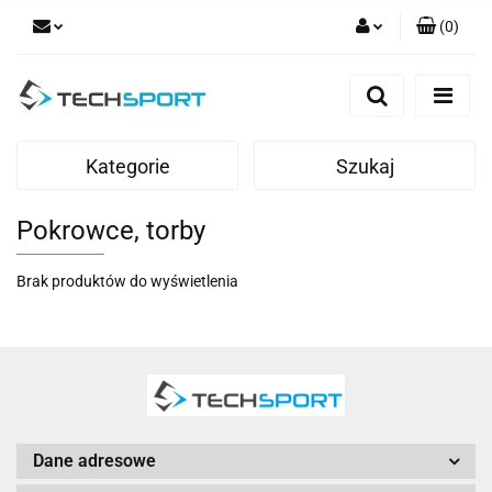
(
0
)
Zaloguj się
Zarejestruj się
Dodaj zgłoszenie
Kategorie
Szukaj
Pokrowce, torby
Brak produktów do wyświetlenia
Dane adresowe