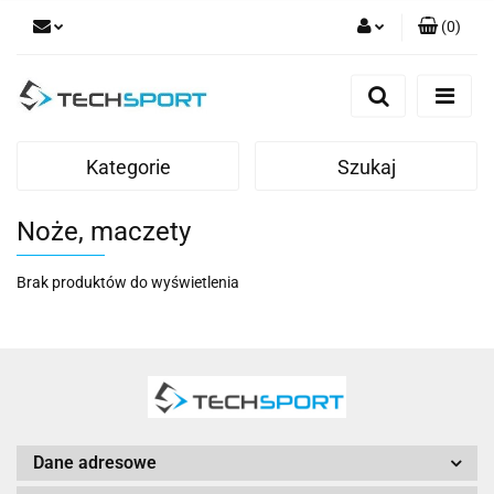
(
0
)
Zaloguj się
Zarejestruj się
Dodaj zgłoszenie
Kategorie
Szukaj
Noże, maczety
Brak produktów do wyświetlenia
Dane adresowe