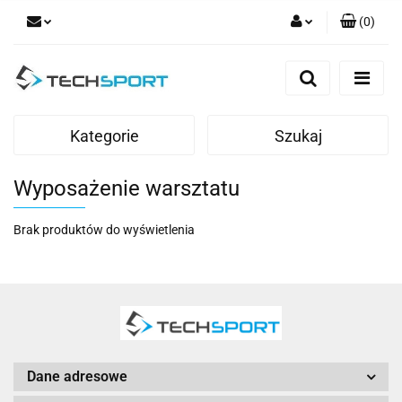
(
0
)
Zaloguj się
Zarejestruj się
Dodaj zgłoszenie
Kategorie
Szukaj
Wyposażenie warsztatu
Brak produktów do wyświetlenia
Dane adresowe