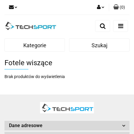
(
0
)
Zaloguj się
Zarejestruj się
Dodaj zgłoszenie
Kategorie
Szukaj
Fotele wiszące
Brak produktów do wyświetlenia
Dane adresowe