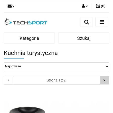
(
0
)
Zaloguj się
Zarejestruj się
Dodaj zgłoszenie
Kategorie
Szukaj
Kuchnia turystyczna