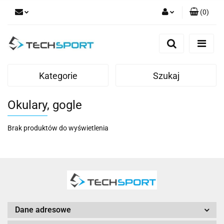
(
0
)
Zaloguj się
Zarejestruj się
Dodaj zgłoszenie
Kategorie
Szukaj
Okulary, gogle
Brak produktów do wyświetlenia
Dane adresowe