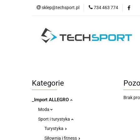
sklep@techsport.pl
734 463 774
WYPRZE
Wszystkie kategorie
WYPR
Kategorie
Pozo
Brak pr
_Import ALLEGRO
Moda
Sport i turystyka
Turystyka
Siłownia i fitness