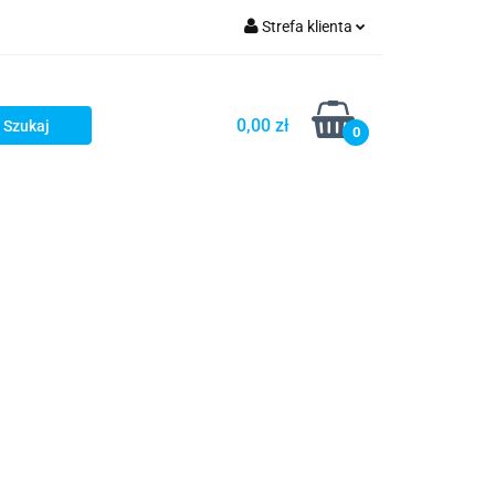
Strefa klienta
OG
Zaloguj się
Zarejestruj się
0,00 zł
0
Dodaj zgłoszenie
LOG