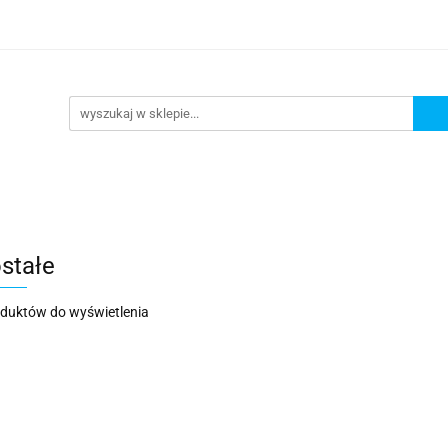
DAŻ
PROMOCJE
NOWOŚCI
BESTSELLERY
BL
ZEDAŻ
PROMOCJE
NOWOŚCI
BESTSELLERY
B
stałe
oduktów do wyświetlenia