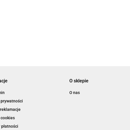
acje
O sklepie
min
O nas
 prywatności
 reklamacje
 cookies
 płatności