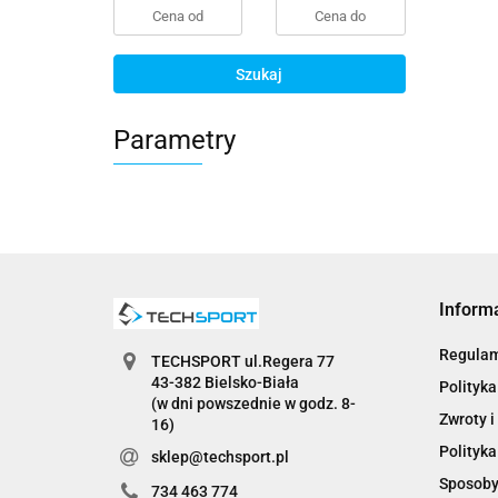
Szukaj
Parametry
Inform
Regula
TECHSPORT ul.Regera 77
43-382 Bielsko-Biała
Polityka
(w dni powszednie w godz. 8-
Zwroty i
16)
Polityka
sklep@techsport.pl
Sposoby
734 463 774