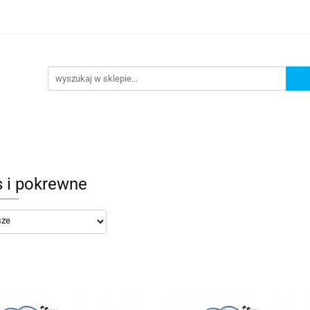
DAŻ
PROMOCJE
NOWOŚCI
BESTSELLERY
BL
ZEDAŻ
PROMOCJE
NOWOŚCI
BESTSELLERY
B
s i pokrewne