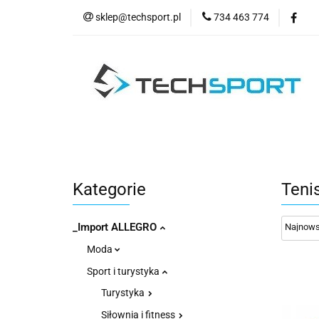
sklep@techsport.pl
734 463 774
WYPRZE
Wszystkie kategorie
WYPR
Kategorie
Teni
_Import ALLEGRO
Moda
Sport i turystyka
Turystyka
Siłownia i fitness