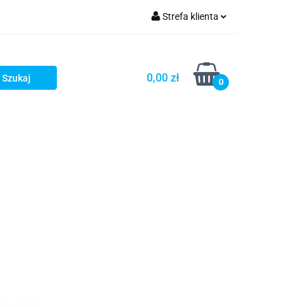
Strefa klienta
OG
Zaloguj się
Zarejestruj się
0,00 zł
0
Dodaj zgłoszenie
LOG