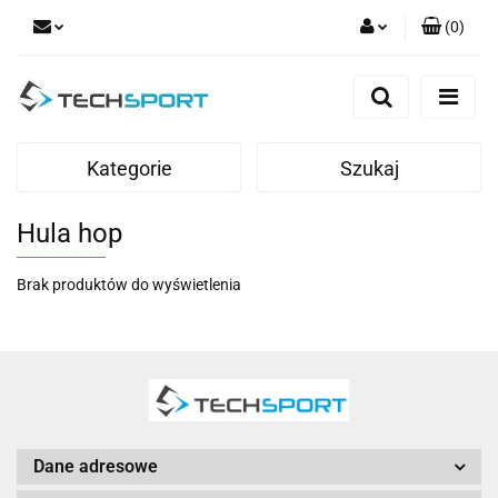
(
0
)
Zaloguj się
Zarejestruj się
Dodaj zgłoszenie
Kategorie
Szukaj
Hula hop
Brak produktów do wyświetlenia
Dane adresowe