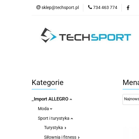
sklep@techsport.pl
734 463 774
WYPRZE
Wszystkie kategorie
WYPR
Kategorie
Mena
_Import ALLEGRO
Moda
Sport i turystyka
Turystyka
Siłownia i fitness