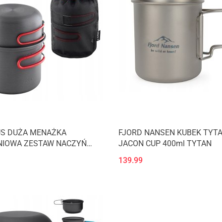
US DUŻA MENAŻKA
FJORD NANSEN KUBEK TYT
NIOWA ZESTAW NACZYŃ
JACON CUP 400ml TYTAN
0,5l + 0,9l
139.99