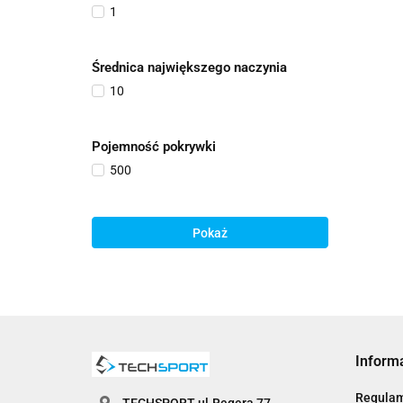
1
Średnica największego naczynia
10
Pojemność pokrywki
500
Pokaż
Inform
Regula
TECHSPORT ul.Regera 77