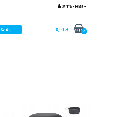
Strefa klienta
OG
Zaloguj się
Zarejestruj się
0,00 zł
0
Dodaj zgłoszenie
LOG