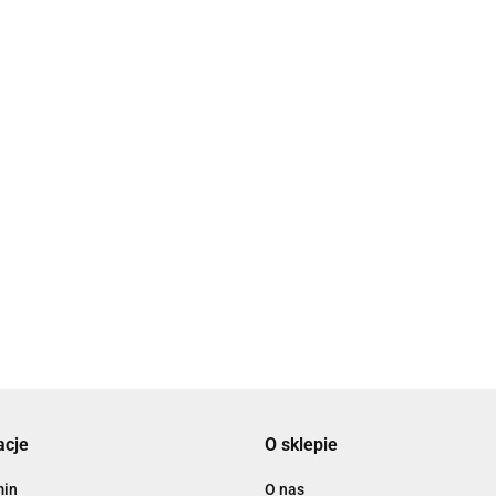
acje
O sklepie
min
O nas