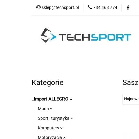
sklep@techsport.pl
734 463 774
WYPRZE
Wszystkie kategorie
WYPR
Kategorie
Sasz
_Import ALLEGRO
Moda
Sport i turystyka
Komputery
Motoryzacja