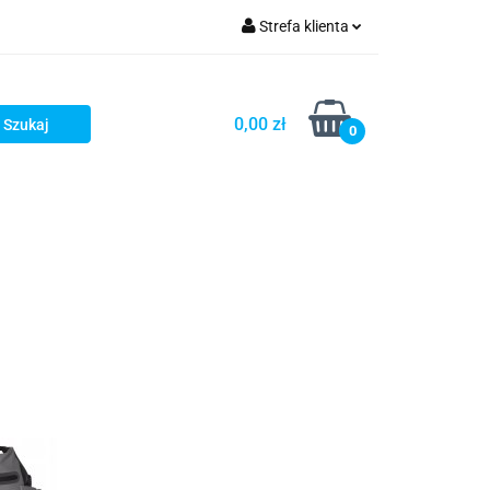
Strefa klienta
OG
Zaloguj się
Zarejestruj się
0,00 zł
0
Dodaj zgłoszenie
LOG