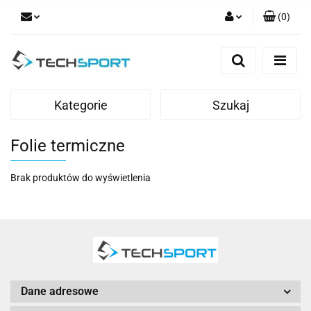
(
0
)
Zaloguj się
Zarejestruj się
Dodaj zgłoszenie
Kategorie
Szukaj
Folie termiczne
Brak produktów do wyświetlenia
Dane adresowe