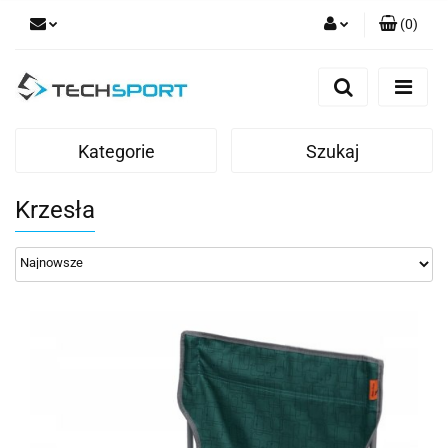
(
0
)
Zaloguj się
Zarejestruj się
Dodaj zgłoszenie
Kategorie
Szukaj
Krzesła