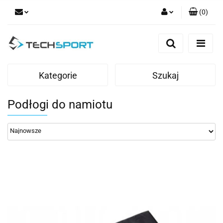
(
0
)
Zaloguj się
Zarejestruj się
Dodaj zgłoszenie
Kategorie
Szukaj
Podłogi do namiotu