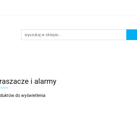
DAŻ
PROMOCJE
NOWOŚCI
BESTSELLERY
BL
ZEDAŻ
PROMOCJE
NOWOŚCI
BESTSELLERY
B
raszacze i alarmy
oduktów do wyświetlenia