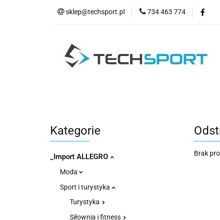
sklep@techsport.pl
734 463 774
WYPRZE
Wszystkie kategorie
WYPR
Kategorie
Odst
Brak pr
_Import ALLEGRO
Moda
Sport i turystyka
Turystyka
Siłownia i fitness