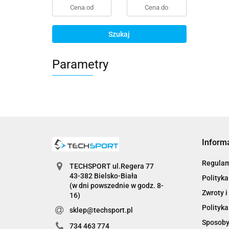
Szukaj
Parametry
Inform
Regula
TECHSPORT ul.Regera 77
43-382 Bielsko-Biała
Polityka
(w dni powszednie w godz. 8-
Zwroty i
16)
Polityka
sklep@techsport.pl
Sposoby
734 463 774