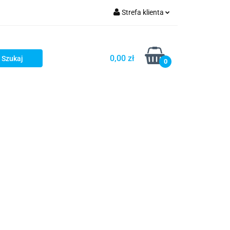
Strefa klienta
OG
Zaloguj się
Zarejestruj się
0,00 zł
0
Dodaj zgłoszenie
LOG