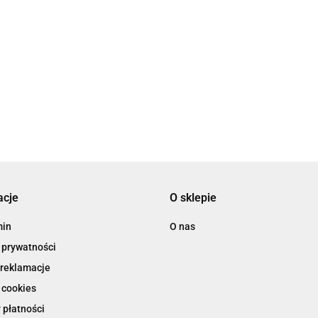
acje
O sklepie
min
O nas
 prywatności
 reklamacje
 cookies
 płatności