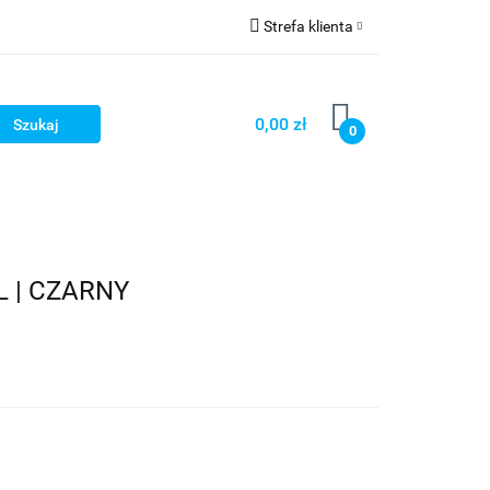
Strefa klienta
OG
Zaloguj się
Zarejestruj się
0,00 zł
0
Dodaj zgłoszenie
LOG
L | CZARNY