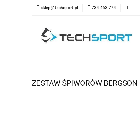
sklep@techsport.pl
734 463 774
WYPRZ
Wszystkie kategorie
WYPR
ZESTAW ŚPIWORÓW BERGSON SQ