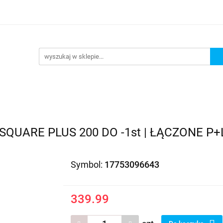
EDAŻ
PROMOCJE
NOWOŚCI
BESTSELLERY
BL
ZEDAŻ
PROMOCJE
NOWOŚCI
BESTSELLERY
B
UARE PLUS 200 DO -1st | ŁĄCZONE P+
Symbol:
17753096643
339.99