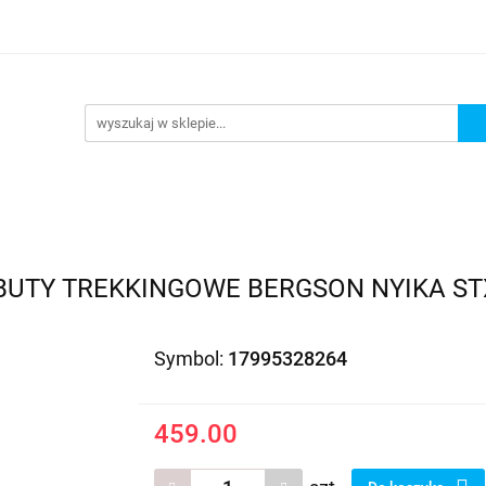
EDAŻ
PROMOCJE
NOWOŚCI
BESTSELLERY
BL
ZEDAŻ
PROMOCJE
NOWOŚCI
BESTSELLERY
B
UTY TREKKINGOWE BERGSON NYIKA STX
Symbol:
17995328264
459.00