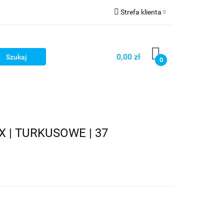
Strefa klienta
OG
Zaloguj się
Zarejestruj się
0,00 zł
0
Dodaj zgłoszenie
LOG
 | TURKUSOWE | 37