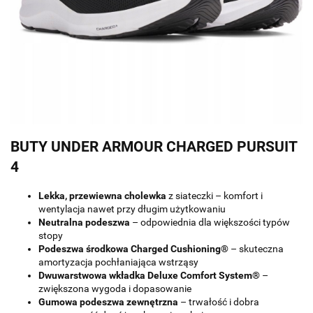
BUTY UNDER ARMOUR CHARGED PURSUIT
4
Lekka, przewiewna cholewka
z siateczki – komfort i
wentylacja nawet przy długim użytkowaniu
Neutralna podeszwa
– odpowiednia dla większości typów
stopy
Podeszwa środkowa Charged Cushioning®
– skuteczna
amortyzacja pochłaniająca wstrząsy
Dwuwarstwowa wkładka Deluxe Comfort System®
–
zwiększona wygoda i dopasowanie
Gumowa podeszwa zewnętrzna
– trwałość i dobra