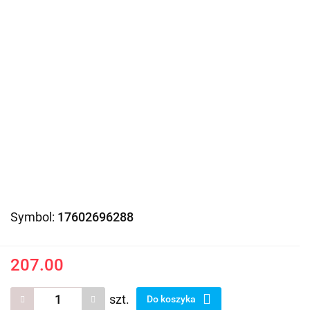
Symbol:
17602696288
207.00
szt.
Do koszyka