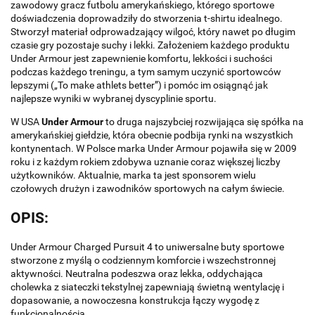
zawodowy gracz futbolu amerykańskiego, którego sportowe
doświadczenia doprowadziły do stworzenia t-shirtu idealnego.
Stworzył materiał odprowadzający wilgoć, który nawet po długim
czasie gry pozostaje suchy i lekki. Założeniem każdego produktu
Under Armour jest zapewnienie komfortu, lekkości i suchości
podczas każdego treningu, a tym samym uczynić sportowców
lepszymi („To make athlets better”) i pomóc im osiągnąć jak
najlepsze wyniki w wybranej dyscyplinie sportu.
W USA
Under Armour
to druga najszybciej rozwijająca się spółka na
amerykańskiej giełdzie, która obecnie podbija rynki na wszystkich
kontynentach. W Polsce marka Under Armour pojawiła się w 2009
roku i z każdym rokiem zdobywa uznanie coraz większej liczby
użytkowników. Aktualnie, marka ta jest sponsorem wielu
czołowych drużyn i zawodników sportowych na całym świecie.
OPIS:
Under Armour Charged Pursuit 4 to uniwersalne buty sportowe
stworzone z myślą o codziennym komforcie i wszechstronnej
aktywności. Neutralna podeszwa oraz lekka, oddychająca
cholewka z siateczki tekstylnej zapewniają świetną wentylację i
dopasowanie, a nowoczesna konstrukcja łączy wygodę z
funkcjonalnością.