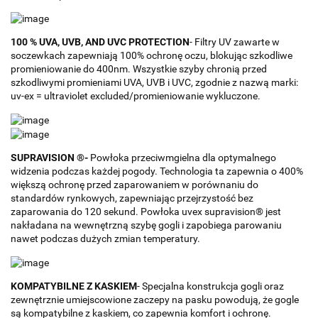
100 % UVA, UVB, AND UVC PROTECTION
- Filtry UV zawarte w
soczewkach zapewniają 100% ochronę oczu, blokując szkodliwe
promieniowanie do 400nm. Wszystkie szyby chronią przed
szkodliwymi promieniami UVA, UVB i UVC, zgodnie z nazwą marki:
uv-ex = ultraviolet excluded/promieniowanie wykluczone.
SUPRAVISION ®-
Powłoka przeciwmgielna dla optymalnego
widzenia podczas każdej pogody. Technologia ta zapewnia o 400%
większą ochronę przed zaparowaniem w porównaniu do
standardów rynkowych, zapewniając przejrzystość bez
zaparowania do 120 sekund. Powłoka uvex supravision® jest
nakładana na wewnętrzną szybę gogli i zapobiega parowaniu
nawet podczas dużych zmian temperatury.
KOMPATYBILNE Z KASKIEM
- Specjalna konstrukcja gogli oraz
zewnętrznie umiejscowione zaczepy na pasku powodują, że gogle
są kompatybilne z kaskiem, co zapewnia komfort i ochronę.