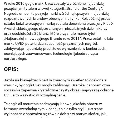
W roku 2010 gogle marki Uvex zostały wyróżnione najbardziej
pożądanym tytułem w swej kategorii: „Brand of the Century”.
Nagroda umocniła pozycję marki wśród najlepszych I najbardziej
rozpoznawanych brandów obecnych na rynku. Rok później praca
sztabu ludzi tworzących markę została doceniona przez jury Plus X
Award, składającego się ze znanych i niezależnych dziennikarzy
oraz osobistości z 25 branż, które przyznało marce tytuł
„Najbardziej innowacyjnego Brandu roku 2011”. Przez ostatnie lata
marka UVEX potwierdza zasadność przyznanych nagród,
zdobywając najbardziej prestiżowe wyróżnienia w konkursach,
oceniających zaawansowane technologie i jakość sprzętu
narciarskiego.
OPIS:
Jazda na krawędziach nart w zmiennym świetle? To doskonałe
warunki, by gogle Uvex mogły zabłysnąć. Szeroka, panoramiczna
soczewka zapewnia krystalicznie czysty obraz i najwyższą ochronę
UV – a to wszystko w rozsądnej cenie.
Te gogle all-mountain zachwycają kinową jakością obrazu w
formacie szerokokątnym. Jednak to nie tylko styl – lustrzane
wykończenie sprawdza się równie dobrze w ostrym słońcu, jak i