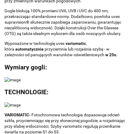
przy zmiennych warunkach pogodowych.
Gogle blokują 100% promieni UVA, UVB i UVC do 400 nm,
przekraczając standardowe normy. Dodatkowo, powłoka uvex
supravision® skutecznie zapobiega zaparowaniu, gwarantując
niezakłóconą widoczność. Dzięki konstrukcji Over the Glasses
(OTG) są także idealnym wyborem dla osób noszących okulary.
Wyposażone w technologię uvex
variomatic
,
która
automatycznie
przyciemnia lub rozjaśnia szybę - w
zależności od panujących warunków oświetleniowych
w 25s.
Wymiary gogli:
TECHNOLOGIE:
VARIOMATIC-
Fotochromowa technologia dopasowuje odcień
szkła, przyciemniając się przy słonecznej pogodzie, a rozjaśniając
przy słabej widoczności. Szyby variomatic regulują przenikanie
światła na poziomie S1 do S3.