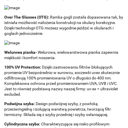
Over The Glasses (OTG):
Ramka gogli została dopasowana tak, by
istniała możliwość nałożenia konstrukcji na okulary korekcyjne.
Dzięki technologii OTG możesz wygodnie jeździć w okularach i
goglach jednocześnie.
Welurowa pianka-
Welurowa, wielowarstwowa pianka zapewnia
miękkość i komfort noszenia.
100% UV Protection:
Dzięki zastosowaniu filtrów blokujących
promienie UV bezpośrednio w surowcu, soczewki uvex skutecznie
odfiltrowują 100% promieniowania UV o długości do 400 nm.
Kompleksowa ochrona przed promieniowaniem UVA, UVB i UVC.
Jest to również podstawą nazwy naszej firmy: uv-ex = ultraviolet
excluded.
Podwójna szyba:
Design podwójnej szyby, z powłoką
przeciwmgielną i izolującą warstwą powietrza, tworzącą filtr
termiczny. Składa się z szyby przedniej i szyby osłaniającej.
Cylindryczna szyba:
Charakteryzująca się nisko profilowym