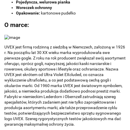
Pojedyncza, welurowa pianka
Woreczek ochronny
Opakowanie:
kartonowe pudełko
O marce:
UVEX jest firmą rodzinną z siedzibą w Niemczech, założoną w 1926
r. Na początku lat 30 XX wieku marka wyprodukowała swe
pierwsze gogle. Z roku na rok producent zwiększał swój asortyment
oferując, oprócz gogli, najwyższej, jakości kaski narciarskie i
rowerowe, okulary sportowe i lifestyle oraz ochraniacze. Nazwa
UVEX jest skrótem od Ultra Violet EXcluded, co oznacza
wykluczenie ultrafioletu, a co jest podstawową cechą gogli i
okularów marki. Od 1960 marka UVEX jest światowym symbolem,
jakości, a niemiecka produkcja dodatkowo podnosi prestiż marki.
Fabryki w niemieckim Lederdorn i Obernzell zatrudniają szereg
specjalistów, których zadaniem jest nie tylko zaprojektowanie i
produkcja asortymentu marki, ale także przeprowadzenie cyklu
testów, potwierdzających bezpieczeństwo sprzętu sygnowanego
logo UVEX. Szereg rygorystycznych testów jakościowych ma dać
gwarancję maksymalnej ochrony życia.