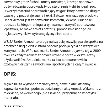
zawodowy gracz futbolu amerykańskiego, którego sportowe
doświadczenia doprowadziły do stworzenia t-shirtu idealnego.
Stworzył materiał odprowadzający wilgoć, który nawet po długim
czasie gry pozostaje suchy i lekki. Założeniem każdego produktu
Under Armour jest zapewnienie komfortu, lekkości i suchości
podczas każdego treningu, a tym samym uczynić sportowców
lepszymi („To make athlets better”) i pomóc im osiągnąć jak
najlepsze wyniki w wybranej dyscyplinie sportu.
W USA Under Armour to druga najszybciej rozwijająca się spółka na
amerykańskiej giełdzie, która obecnie podbija rynki na wszystkich
kontynentach. W Polsce marka Under Armour pojawiła się w 2009
roku i z każdym rokiem zdobywa uznanie coraz większej liczby
użytkowników. Aktualnie, marka ta jest sponsorem wielu
czołowych drużyn i zawodników sportowych na całym świecie.
OPIS:
Męska bluza wykonana z elastycznej, bawełnianej dzianiny
zapewnia komfort podczas codziennych aktywności. Wykonana z
miękkiego, bawełnianego (nie śliskiego) przyjemnego w dotyku
materiału.