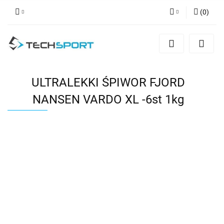
(
0
)
Zaloguj się
Zarejestruj się
Dodaj zgłoszenie
ULTRALEKKI ŚPIWOR FJORD
NANSEN VARDO XL -6st 1kg