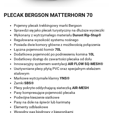
PLECAK BERGSON MATTERHORN 70
Pojemny plecak trekkingowy marki Bergson
Sprawdzi się jako plecak turystyczny na dłuższe wycieczki
Wykonany z wytrzymałego materiału
Duront Rip-Stop®
Regulowana wysokość systemu nośnego
Posiada dwie komory główne z możliwością połączenia
Łączna pojemność komór
70L
Dodatkowa pojemność po podniesieniu komina
10L
Dodatkowy dostęp do zawartości plecaka od dołu
Innowacyjny systemem wentylacji
AIR FLOW SQ-MESH®
Usztywniane plecy płytą PVC oraz specjalnym stelażem
stalowym
Markowe wytrzymałe klamry
YNS®
Zamki
SBS®
Plecy pokryte oddychającą siateczką
AIR-MESH
Pasy kompresujące pojemność plecaka
Podwójne kieszenie siatkowe
Pasy na dole na śpiwór lub karimatę
Elementy odblaskowe
Wygodny pas biodrowy z kieszonkami