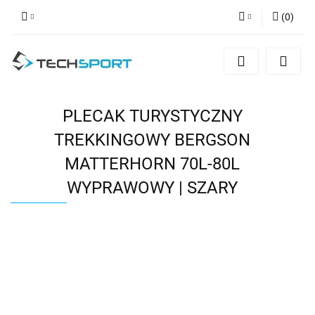
(
0
)
Zaloguj się
Zarejestruj się
Dodaj zgłoszenie
PLECAK TURYSTYCZNY
TREKKINGOWY BERGSON
MATTERHORN 70L-80L
WYPRAWOWY | SZARY