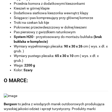
Przednia komora z dodatkowymi kieszonkami
Kieszeń w górnej klapie
Dodatkowa siatkowa kieszonka wewnątrz klapy
Ściągacz i pas kompresujący przy głównej komorze
Troki na czekan lub kije
Pokrowiec przeciwdeszczowy w dolnej kieszeni
Pas piersiowy z gwizdkiem ratunkowym
System H2O
- przystosowany do montażu bukłaka
(brak
bukłaka w komplecie)
Wymiary wypełnionego plecaka:
90 x 30 x 26
cm ( wys. x dł. x
grub. )
Wymiary pustego plecaka:
65 x 30 x 10
cm ( wys. x dł. x
grub.)
Waga:
2200 g
Kolor:
Szary
O MARCE:
Bergson
to jedna z wiodących marek outdoorowych produkująca
wysokiej jakości odzież i sprzęt turystyczny. Produkty marki