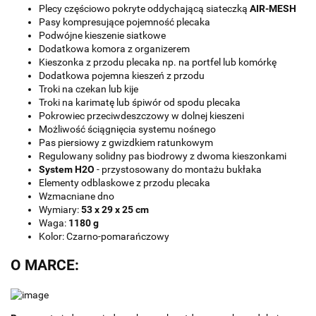
Plecy częściowo pokryte oddychającą siateczką
AIR-MESH
Pasy kompresujące pojemność plecaka
Podwójne kieszenie siatkowe
Dodatkowa komora z organizerem
Kieszonka z przodu plecaka np. na portfel lub komórkę
Dodatkowa pojemna kieszeń z przodu
Troki na czekan lub kije
Troki na karimatę lub śpiwór od spodu plecaka
Pokrowiec przeciwdeszczowy w dolnej kieszeni
Możliwość ściągnięcia systemu nośnego
Pas piersiowy z gwizdkiem ratunkowym
Regulowany solidny pas biodrowy z dwoma kieszonkami
System H2O
- przystosowany do montażu bukłaka
Elementy odblaskowe z przodu plecaka
Wzmacniane dno
Wymiary:
53 x 29 x 25 cm
Waga:
1180 g
Kolor: Czarno-pomarańczowy
O MARCE: