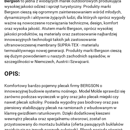
Bergson
to jedna z wiodących marek outdoorowych produkująca
wysokiej jakości odzież i sprzęt turystyczny. Produkty marki
Bergson cieszą się ogromnym zainteresowaniem wśród młodych,
dynamicznych i aktywnie żyjących ludzi, dla których oprócz wygody
ważne są nowoczesne rozwiązania techniczne, design, komfort
oraz wysoka jakość. Atutem marki Bergson, oprócz wysokiej
jakości produktów, są materiały oraz zastosowanie najbardziej
innowacyjnych technologii takich jak zastosowanie
ultranowoczesnej membrany SUPRA-TEX - materiału
termoaktywnego nowej generacji. Produkty marki Bergson cieszą
się dużym powodeniem u naszych zachodnich sąsiadów, w
szczególności w Niemczech, Austrii i Szwajcarii.
OPIS:
Komfortowy bardzo pojemny plecak firmy BERGSON o
innowacyjnej budowie systemu nośnego. Model Molde sprawdzi się
zarówno podczas wycieczek w góry oraz jako plecak miejski czy
nawet plecak szkolny. Posiada wygodny pas biodrowy oraz pas
piersiowy stabilizujący plecak na ramionach z wbudowanym w
klamrę gwizdkiem ratunkowym. Dzięki dodatkowej kieszeni
wewnątrz plecaka oraz specjalnemu otworowi, został on
przystosowany do montażu bukłaka (oferta pasujących bukłaków
znajduje się na innych naszych aukcjach). Plecak posiada również