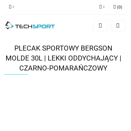
(
0
)
Zaloguj się
Zarejestruj się
Dodaj zgłoszenie
PLECAK SPORTOWY BERGSON
MOLDE 30L | LEKKI ODDYCHAJĄCY |
CZARNO-POMARAŃCZOWY