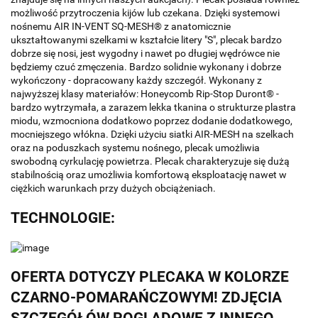
możliwość przytroczenia kijów lub czekana. Dzięki systemowi
nośnemu AIR IN-VENT SQ-MESH® z anatomicznie
ukształtowanymi szelkami w kształcie litery "S", plecak bardzo
dobrze się nosi, jest wygodny i nawet po długiej wędrówce nie
będziemy czuć zmęczenia. Bardzo solidnie wykonany i dobrze
wykończony - dopracowany każdy szczegół. Wykonany z
najwyższej klasy materiałów: Honeycomb Rip-Stop Duront® -
bardzo wytrzymała, a zarazem lekka tkanina o strukturze plastra
miodu, wzmocniona dodatkowo poprzez dodanie dodatkowego,
mocniejszego włókna. Dzięki użyciu siatki AIR-MESH na szelkach
oraz na poduszkach systemu nośnego, plecak umożliwia
swobodną cyrkulację powietrza. Plecak charakteryzuje się dużą
stabilnością oraz umożliwia komfortową eksploatację nawet w
ciężkich warunkach przy dużych obciążeniach.
TECHNOLOGIE:
OFERTA DOTYCZY PLECAKA W KOLORZE
CZARNO-POMARAŃCZOWYM! ZDJĘCIA