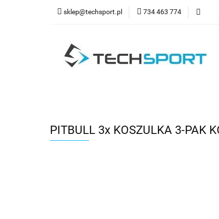
sklep@techsport.pl
734 463 774
WYPRZ
Wszystkie kategorie
WYPR
PITBULL 3x KOSZULKA 3-PAK 