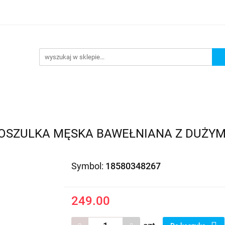
EDAŻ
PROMOCJE
NOWOŚCI
BESTSELLERY
BL
ZEDAŻ
PROMOCJE
NOWOŚCI
BESTSELLERY
B
KOSZULKA MĘSKA BAWEŁNIANA Z DUŻYM 
Symbol:
18580348267
249.00