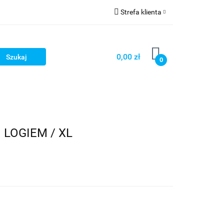
Strefa klienta
OG
Zaloguj się
Zarejestruj się
0,00 zł
0
Dodaj zgłoszenie
LOG
LOGIEM / XL