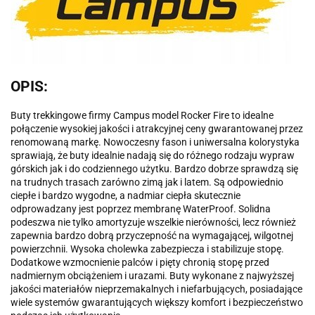
OPIS:
Buty trekkingowe firmy Campus model Rocker Fire to idealne
połączenie wysokiej jakości i atrakcyjnej ceny gwarantowanej przez
renomowaną markę. Nowoczesny fason i uniwersalna kolorystyka
sprawiają, że buty idealnie nadają się do różnego rodzaju wypraw
górskich jak i do codziennego użytku. Bardzo dobrze sprawdzą się
na trudnych trasach zarówno zimą jak i latem. Są odpowiednio
ciepłe i bardzo wygodne, a nadmiar ciepła skutecznie
odprowadzany jest poprzez membranę WaterProof. Solidna
podeszwa nie tylko amortyzuje wszelkie nierówności, lecz również
zapewnia bardzo dobrą przyczepność na wymagającej, wilgotnej
powierzchnii. Wysoka cholewka zabezpiecza i stabilizuje stopę.
Dodatkowe wzmocnienie palców i pięty chronią stopę przed
nadmiernym obciążeniem i urazami. Buty wykonane z najwyższej
jakości materiałów nieprzemakalnych i niefarbujących, posiadające
wiele systemów gwarantujących większy komfort i bezpieczeństwo