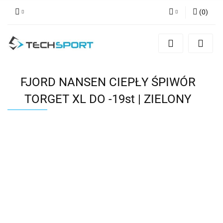
(
0
)
Zaloguj się
Zarejestruj się
Dodaj zgłoszenie
FJORD NANSEN CIEPŁY ŚPIWÓR
TORGET XL DO -19st | ZIELONY