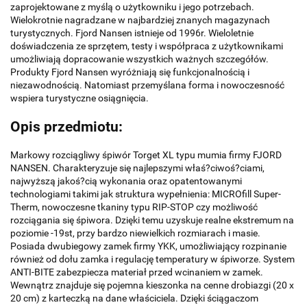
zaprojektowane z myślą o użytkowniku i jego potrzebach.
Wielokrotnie nagradzane w najbardziej znanych magazynach
turystycznych. Fjord Nansen istnieje od 1996r. Wieloletnie
doświadczenia ze sprzętem, testy i współpraca z użytkownikami
umożliwiają dopracowanie wszystkich ważnych szczegółów.
Produkty Fjord Nansen wyróżniają się funkcjonalnością i
niezawodnością. Natomiast przemyślana forma i nowoczesność
wspiera turystyczne osiągnięcia.
Opis przedmiotu:
Markowy rozciągliwy śpiwór Torget XL typu mumia firmy FJORD
NANSEN. Charakteryzuje się najlepszymi właś?ciwoś?ciami,
najwyższą jakoś?cią wykonania oraz opatentowanymi
technologiami takimi jak struktura wypełnienia: MICROfill Super-
Therm, nowoczesne tkaniny typu RIP-STOP czy możliwość
rozciągania się śpiwora. Dzięki temu uzyskuje realne ekstremum na
poziomie -19st, przy bardzo niewielkich rozmiarach i masie.
Posiada dwubiegowy zamek firmy YKK, umożliwiający rozpinanie
również od dołu zamka i regulację temperatury w śpiworze. System
ANTI-BITE zabezpiecza materiał przed wcinaniem w zamek.
Wewnątrz znajduje się pojemna kieszonka na cenne drobiazgi (20 x
20 cm) z karteczką na dane właściciela. Dzięki ściągaczom