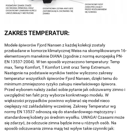
ZAKRES TEMPERATUR:
Modele śpiworów Fjord Nansen z każdej kolekcji zostały
przebadane w komorze klimatycznej Weiss na skomplikowanym 16-
elementowym manekinie DIANA (zgodnie z normą europejską PN-
EN 13537-2004). W ten sposób wyznaczono temperatury: Temp
max, Temp Komfort, T Komfort Limit oraz Temp Extremum.
Następnie na podstawie wyników testów wyliczono zakresy
temperatur wszystkich śpiworów Fjord Nansen, dzięki temu do
minimum zmniejszono ryzyko zakupu niewłaściwego śpiwora.
Przed wyborem należy zadać sobie pytanie jak odczuwamy zimno i
uwzględnić ten fakt przy wyborze konkretnego modelu. W
większości przypadków powinno wybierać się model nieco
cieplejszy niż zakładaliśmy wcześniej. Zakresy Temperatur wg
normy EN 13537 odnoszą się do standardowego mężczyzny i
standardowej kobiety po średnim wysiłku. UWAGA! Czasami może
się zdarzyć, że odczucie zimna będzie inne u różnych osób. Na
sposób odczuwania zimna mają też wpływ takie czynniki jak: