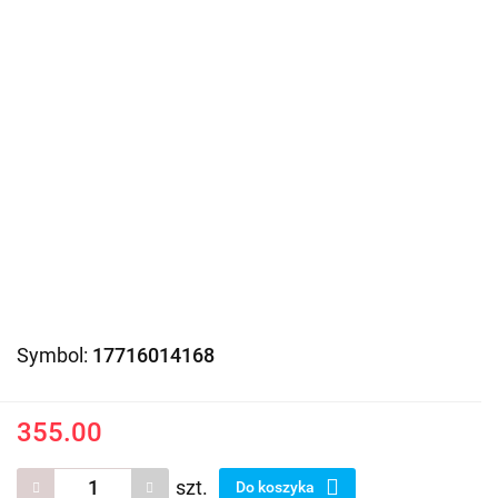
Symbol:
17716014168
355.00
szt.
Do koszyka