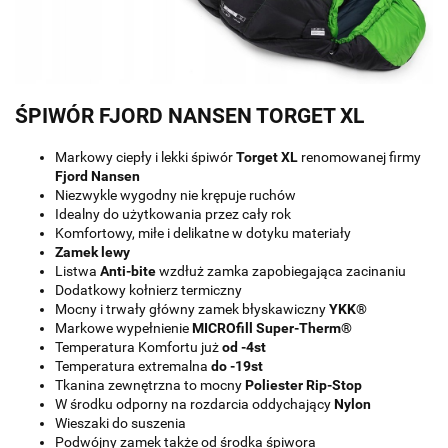
ŚPIWÓR FJORD NANSEN TORGET XL
Markowy ciepły i lekki śpiwór
Torget XL
renomowanej firmy
Fjord Nansen
Niezwykle wygodny nie krępuje ruchów
Idealny do użytkowania przez cały rok
Komfortowy, miłe i delikatne w dotyku materiały
Zamek lewy
Listwa
Anti-bite
wzdłuż zamka zapobiegająca zacinaniu
Dodatkowy kołnierz termiczny
Mocny i trwały główny zamek błyskawiczny
YKK®
Markowe wypełnienie
MICROfill Super-Therm®
Temperatura Komfortu już
od -4st
Temperatura extremalna
do -19st
Tkanina zewnętrzna to mocny
Poliester Rip-Stop
W środku odporny na rozdarcia oddychający
Nylon
Wieszaki do suszenia
Podwójny zamek także od środka śpiwora