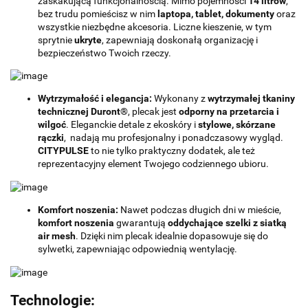
zaskakującą funkcjonalnością. Mimo pojemności
14 litrów
,
bez trudu pomieścisz w nim
laptopa, tablet, dokumenty
oraz
wszystkie niezbędne akcesoria. Liczne kieszenie, w tym
sprytnie
ukryte
, zapewniają doskonałą organizację i
bezpieczeństwo Twoich rzeczy.
Wytrzymałość i elegancja:
Wykonany z
wytrzymałej tkaniny
technicznej Duront®
, plecak jest
odporny na przetarcia i
wilgoć
. Eleganckie detale z ekoskóry i
stylowe, skórzane
rączki
, nadają mu profesjonalny i ponadczasowy wygląd.
CITYPULSE
to nie tylko praktyczny dodatek, ale też
reprezentacyjny element Twojego codziennego ubioru.
Komfort noszenia:
Nawet podczas długich dni w mieście,
komfort noszenia
gwarantują
oddychające szelki z siatką
air mesh
. Dzięki nim plecak idealnie dopasowuje się do
sylwetki, zapewniając odpowiednią wentylację.
Technologie: