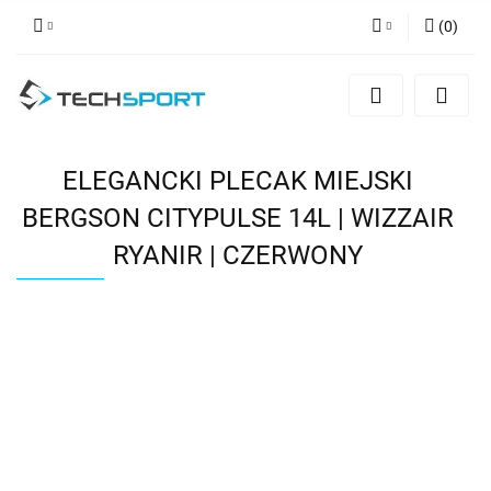
(
0
)
Zaloguj się
Zarejestruj się
Dodaj zgłoszenie
ELEGANCKI PLECAK MIEJSKI
BERGSON CITYPULSE 14L | WIZZAIR
RYANIR | CZERWONY