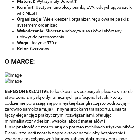
Materiał:
Wytrzymały Duront®
Komfort:
Usztywniane plecy pianką EVA, oddychające szelki
AIR-MESH
Organizacja:
Wiele kieszeni, organizer, regulowane paski z
systemem organizacji
Wykończenie:
Skórzane uchwyty suwaków i skórzany
uchwyt do przenoszenia
Waga:
Jedynie 570 g
Kolor:
Czerwony
O MARCE:
BERGSON EXECUTIVE
to kolekcja nowoczesnych plecaków i toreb
stworzona z myślą o dynamicznych profesjonalistach, którzy
codziennie poruszają się po miejskiej dżungli i często podróżują –
zarówno samolotami, jak i innymi środkami transportu. Linia ta
łączy elegancję z praktycznymi rozwiązaniami, oferując
minimalistyczny design, wysoką jakość materiałów i
funkcjonalność dostosowaną do potrzeb mobilnych użytkowników.
Plecaki z tej serii zostały zaprojektowane tak, aby bezpiecznie i
wygodnie przechowywać laptopy, tablety, dokumenty oraz inne