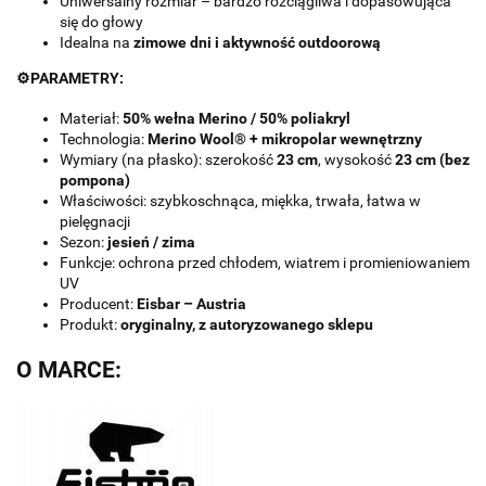
Uniwersalny rozmiar – bardzo rozciągliwa i dopasowująca
się do głowy
Idealna na
zimowe dni i aktywność outdoorową
⚙️PARAMETRY:
Materiał:
50% wełna Merino / 50% poliakryl
Technologia:
Merino Wool® + mikropolar wewnętrzny
Wymiary (na płasko): szerokość
23 cm
, wysokość
23 cm (bez
pompona)
Właściwości: szybkoschnąca, miękka, trwała, łatwa w
pielęgnacji
Sezon:
jesień / zima
Funkcje: ochrona przed chłodem, wiatrem i promieniowaniem
UV
Producent:
Eisbar – Austria
Produkt:
oryginalny, z autoryzowanego sklepu
O MARCE: