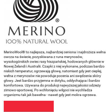
MerinoWool® to najlepsza, najbardziej ceniona i najdroższa wełna
owcza na świecie, pozyskiwana z runa merynosów,
wysokogórskich owiec rasy hiszpańskiej, hodowanych głównie w
Nowej Zelandi i Australii. Czapki z niej wykonane, podczas bardzo
niskich temperatur, ogrzewają głowę, natomiast gdy jest cieplej,
wełna z merynosów nie powoduje pocenia ani swędzenia skóry
głowy. Jest bardzo przyjemna w dotyku, oddychająca i bardzo
komfortowa. Używana do produkcji najwyższej jakości odzieży
zimowo-sportowej. Po wchłonięciu wilgoci nie wychładza
organizmu tak jak bawełna - nawet gdy jest mokra ogrzewa.