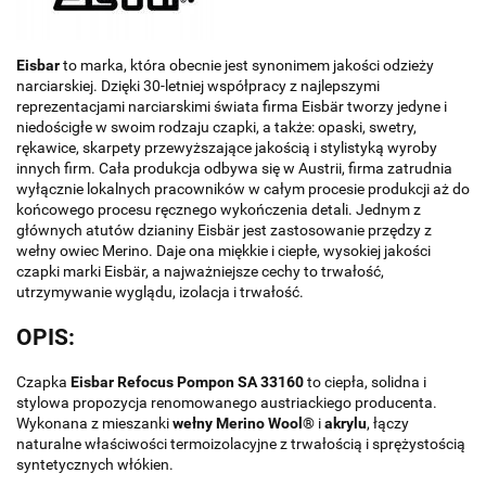
Eisbar
to marka, która obecnie jest synonimem jakości odzieży
narciarskiej. Dzięki 30-letniej współpracy z najlepszymi
reprezentacjami narciarskimi świata firma Eisbär tworzy jedyne i
niedościgłe w swoim rodzaju czapki, a także: opaski, swetry,
rękawice, skarpety przewyższające jakością i stylistyką wyroby
innych firm. Cała produkcja odbywa się w Austrii, firma zatrudnia
wyłącznie lokalnych pracowników w całym procesie produkcji aż do
końcowego procesu ręcznego wykończenia detali. Jednym z
głównych atutów dzianiny Eisbär jest zastosowanie przędzy z
wełny owiec Merino. Daje ona miękkie i ciepłe, wysokiej jakości
czapki marki Eisbär, a najważniejsze cechy to trwałość,
utrzymywanie wyglądu, izolacja i trwałość.
OPIS:
Czapka
Eisbar Refocus Pompon SA 33160
to ciepła, solidna i
stylowa propozycja renomowanego austriackiego producenta.
Wykonana z mieszanki
wełny Merino Wool®
i
akrylu
, łączy
naturalne właściwości termoizolacyjne z trwałością i sprężystością
syntetycznych włókien.