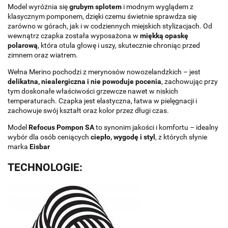
Model wyróżnia się
grubym splotem
i modnym wyglądem z
klasycznym pomponem, dzięki czemu świetnie sprawdza się
zarówno w górach, jak i w codziennych miejskich stylizacjach. Od
wewnątrz czapka została wyposażona w
miękką opaskę
polarową
, która otula głowę i uszy, skutecznie chroniąc przed
zimnem oraz wiatrem.
Wełna Merino pochodzi z merynosów nowozelandzkich – jest
delikatna, niealergiczna i nie powoduje pocenia
, zachowując przy
tym doskonałe właściwości grzewcze nawet w niskich
temperaturach. Czapka jest elastyczna, łatwa w pielęgnacji i
zachowuje swój kształt oraz kolor przez długi czas.
Model
Refocus Pompon SA
to synonim jakości i komfortu – idealny
wybór dla osób ceniących
ciepło, wygodę i styl
, z których słynie
marka
Eisbar
TECHNOLOGIE: