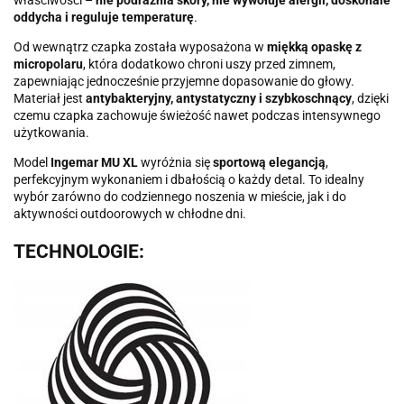
właściwości –
nie podrażnia skóry, nie wywołuje alergii, doskonale
oddycha i reguluje temperaturę
.
Od wewnątrz czapka została wyposażona w
miękką opaskę z
micropolaru
, która dodatkowo chroni uszy przed zimnem,
zapewniając jednocześnie przyjemne dopasowanie do głowy.
Materiał jest
antybakteryjny, antystatyczny i szybkoschnący
, dzięki
czemu czapka zachowuje świeżość nawet podczas intensywnego
użytkowania.
Model
Ingemar MU XL
wyróżnia się
sportową elegancją
,
perfekcyjnym wykonaniem i dbałością o każdy detal. To idealny
wybór zarówno do codziennego noszenia w mieście, jak i do
aktywności outdoorowych w chłodne dni.
TECHNOLOGIE: