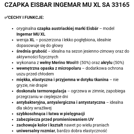
CZAPKA EISBAR INGEMAR MU XL SA 33165
✅CECHY I FUNKCJE:
oryginalna
czapka austriackiej marki Eisbär
– model
Ingemar MU XL
wersja
XL
– poszerzona i lekko pogłębiona, idealnie
dopasowuje się do głowy
średnia grubość
– idealna na sezon jesienno-zimowy oraz do
aktywności fizycznych
wykonana z
wełny Merino Wool®
(50%) oraz
akrylu
(50%)
wewnętrzna opaska z micropolaru
– dodatkowa ochrona
uszu przed chłodem
miękka, elastyczna i przyjemna w dotyku tkanina
– nie
gryzie, nie drapie
doskonała termoregulacja
– ogrzewa w zimnie, zapobiega
przegrzaniu w cieplejsze dni
antybakteryjna, antyalergiczna i antystatyczna
– idealna
dla skóry wrażliwej
szybkoschnąca i łatwa w pielęgnacji
zabezpiecza przed promieniowaniem UV
zachowuje kolor i kształt
nawet po wielu praniach
uniwersalny rozmiar
, bardzo dobra elastyczność