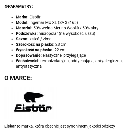
⚙️
PARAMETRY:
Marka:
Eisbär
Model:
Ingemar MU XL (SA 33165)
Materiał:
50% wełna Merino Wool® / 50% akryl
Podszewka:
micropolar (na wysokości uszu)
Sezon:
jesień / zima
Szerokość na płasko:
28 cm
Wysokość na płasko:
22 cm
Dopasowanie:
elastyczne, przylegające
Właściwości:
termoizolacyjna, oddychająca, antyalergiczna,
antystatyczna
O MARCE:
Eisbar
to marka, która obecnie jest synonimem jakości odzieży