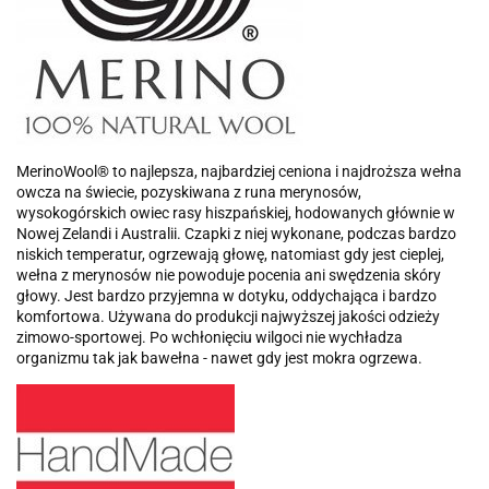
MerinoWool® to najlepsza, najbardziej ceniona i najdroższa wełna
owcza na świecie, pozyskiwana z runa merynosów,
wysokogórskich owiec rasy hiszpańskiej, hodowanych głównie w
Nowej Zelandi i Australii. Czapki z niej wykonane, podczas bardzo
niskich temperatur, ogrzewają głowę, natomiast gdy jest cieplej,
wełna z merynosów nie powoduje pocenia ani swędzenia skóry
głowy. Jest bardzo przyjemna w dotyku, oddychająca i bardzo
komfortowa. Używana do produkcji najwyższej jakości odzieży
zimowo-sportowej. Po wchłonięciu wilgoci nie wychładza
organizmu tak jak bawełna - nawet gdy jest mokra ogrzewa.