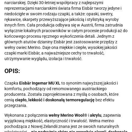
narciarskiej. Dzięki 30-letniej współpracy z najlepszymi
reprezentacjami narciarskimi świata firma Eisbär tworzy jedyne i
niedościgłe w swoim rodzaju czapki, a także: opaski, swetry,
rękawice, skarpety przewyższające jakością i stylistyką wyroby
innych firm. Cała produkcja odbywa się w Austrii, firma zatrudnia
wyłącznie lokalnych pracowników w całym procesie produkcji aż do
końcowego procesu ręcznego wykończenia detali. Jednym z
głównych atutów dzianiny Eisbär jest zastosowanie przędzy z
wełny owiec Merino. Daje ona miękkie i ciepłe, wysokiej jakości
czapki marki Eisbär, a najważniejsze cechy to trwałość,
utrzymywanie wyglądu, izolacja i trwałość.
OPIS:
Czapka
Eisbär Ingemar MU XL
to synonim najwyższej jakości i
komfortu, pochodzący od renomowanego austriackiego
producenta. Została zaprojektowana z myślą o osobach, które
cenią
ciepło, lekkość i doskonałą termoregulację
bez efektu
przegrzania.
Wykonana z połączenia
wełny Merino Wool®
i
akrylu
, zapewnia
wyjątkową miękkość, elastyczność i trwałość. Wełna merino
pochodząca z Nowej Zelandii znana jest ze swoich naturalnych