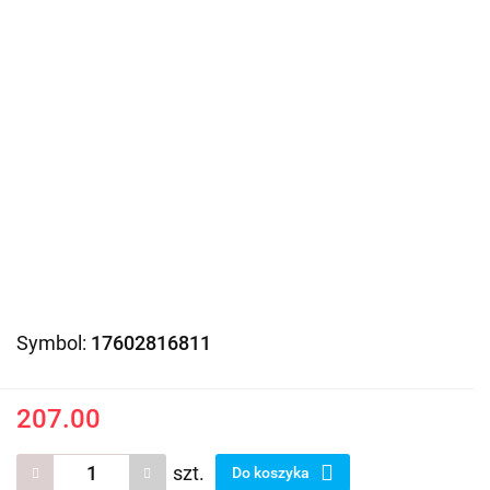
Symbol:
17602816811
207.00
szt.
Do koszyka