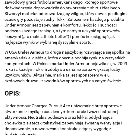
zawodowy gracz futbolu amerykańskiego, którego sportowe
doświadczenia doprowadziły do stworzenia t-shirtu idealnego.
Stworzył materiał odprowadzający wilgoć, który nawet po długim
czasie gry pozostaje suchy i lekki. Założeniem każdego produktu
Under Armour jest zapewnienie komfortu, lekkości i suchości
podczas każdego treningu, a tym samym uczynić sportowców
lepszymi („To make athlets better”) i pomóc im osiągnąć jak
najlepsze wyniki w wybranej dyscyplinie sportu.
W USA
Under Armour
to druga najszybciej rozwijająca się spółka na
amerykańskiej giełdzie, która obecnie podbija rynki na wszystkich
kontynentach. W Polsce marka Under Armour pojawiła się w 2009
roku i z każdym rokiem zdobywa uznanie coraz większej liczby
użytkowników. Aktualnie, marka ta jest sponsorem wielu
czołowych drużyn i zawodników sportowych na całym świecie.
OPIS:
Under Armour Charged Pursuit 4 to uniwersalne buty sportowe
stworzone z myślą o codziennym komforcie i wszechstronnej
aktywności. Neutralna podeszwa oraz lekka, oddychająca
cholewka z siateczki tekstylnej zapewniają świetną wentylację i
dopasowanie, a nowoczesna konstrukcja łączy wygodę z
funkcjonalnością.