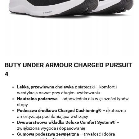
BUTY UNDER ARMOUR CHARGED PURSUIT
4
Lekka, przewiewna cholewka
z siateczki – komfort i
wentylacja nawet przy długim użytkowaniu
Neutralna podeszwa
– odpowiednia dla większości typów
stopy
Podeszwa środkowa Charged Cushioning®
– skuteczna
amortyzacja pochłaniająca wstrząsy
Dwuwarstwowa wkładka Deluxe Comfort System®
–
zwiększona wygoda i dopasowanie
Gumowa podeszwa zewnętrzna
– trwałość i dobra