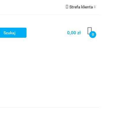
Strefa klienta
OG
Zaloguj się
Zarejestruj się
0,00 zł
0
Dodaj zgłoszenie
LOG