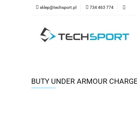
sklep@techsport.pl
734 463 774
WYPRZ
Wszystkie kategorie
WYPR
BUTY UNDER ARMOUR CHARGED P