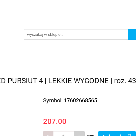
EDAŻ
PROMOCJE
NOWOŚCI
BESTSELLERY
BL
ZEDAŻ
PROMOCJE
NOWOŚCI
BESTSELLERY
B
URSIUT 4 | LEKKIE WYGODNE | roz. 43
Symbol:
17602668565
207.00