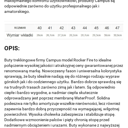
maksymalnego komfortu użytkownikowi, produkty Campus są
odpowiednie zarówno do użytku profesjonalnego jak i
amatorskiego.
OPIS:
Buty trekkingowe firmy Campus model Rocker Fire to idealne
połączenie wysokiej jakości i atrakcyjnej ceny gwarantowanej przez
renomowaną markę. Nowoczesny fason i uniwersalna kolorystyka
sprawiają, że buty idealnie nadają się do różnego rodzaju wypraw
górskich jak i do codziennego użytku. Bardzo dobrze sprawdzą się
na trudnych trasach zarówno zimą jak i latem. Są odpowiednio
ciepłe i bardzo wygodne, a nadmiar ciepła skutecznie
odprowadzany jest poprzez membranę WaterProof. Solidna
podeszwa nie tylko amortyzuje wszelkie nierówności, lecz również
zapewnia bardzo dobrą przyczepność na wymagającej, wilgotnej
powierzchnii. Wysoka cholewka zabezpiecza i stabilizuje stopę.
Dodatkowe wzmocnienie palców i pięty chronią stopę przed
nadmiernym obciążeniem i urazami. Buty wykonane z najwyższej