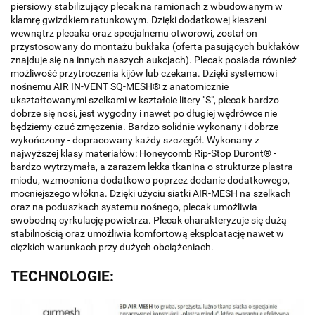
piersiowy stabilizujący plecak na ramionach z wbudowanym w
klamrę gwizdkiem ratunkowym. Dzięki dodatkowej kieszeni
wewnątrz plecaka oraz specjalnemu otworowi, został on
przystosowany do montażu bukłaka (oferta pasujących bukłaków
znajduje się na innych naszych aukcjach). Plecak posiada również
możliwość przytroczenia kijów lub czekana. Dzięki systemowi
nośnemu AIR IN-VENT SQ-MESH® z anatomicznie
ukształtowanymi szelkami w kształcie litery "S", plecak bardzo
dobrze się nosi, jest wygodny i nawet po długiej wędrówce nie
będziemy czuć zmęczenia. Bardzo solidnie wykonany i dobrze
wykończony - dopracowany każdy szczegół. Wykonany z
najwyższej klasy materiałów: Honeycomb Rip-Stop Duront® -
bardzo wytrzymała, a zarazem lekka tkanina o strukturze plastra
miodu, wzmocniona dodatkowo poprzez dodanie dodatkowego,
mocniejszego włókna. Dzięki użyciu siatki AIR-MESH na szelkach
oraz na poduszkach systemu nośnego, plecak umożliwia
swobodną cyrkulację powietrza. Plecak charakteryzuje się dużą
stabilnością oraz umożliwia komfortową eksploatację nawet w
ciężkich warunkach przy dużych obciążeniach.
TECHNOLOGIE: