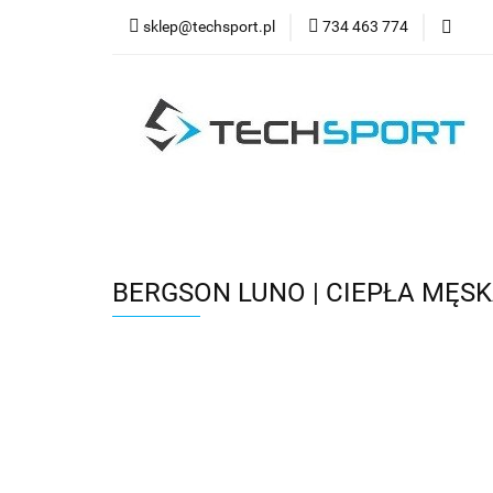
sklep@techsport.pl
734 463 774
WYPRZ
Wszystkie kategorie
WYPR
BERGSON LUNO | CIEPŁA MĘSK