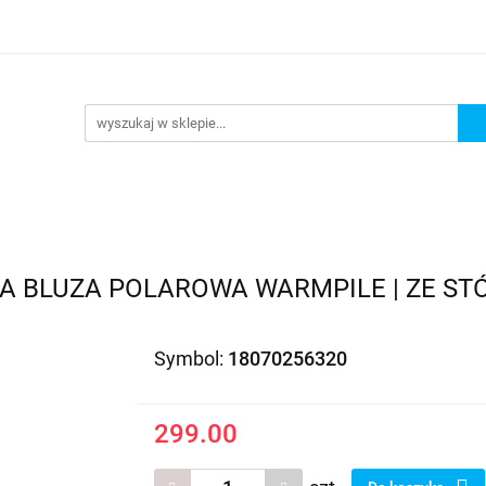
EDAŻ
PROMOCJE
NOWOŚCI
BESTSELLERY
BL
ZEDAŻ
PROMOCJE
NOWOŚCI
BESTSELLERY
B
A BLUZA POLAROWA WARMPILE | ZE STÓJ
Symbol:
18070256320
299.00