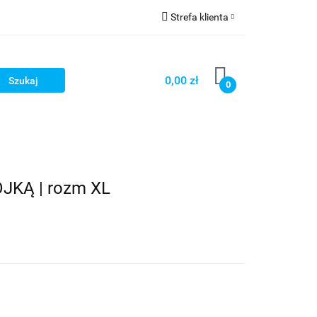
Strefa klienta
OG
Zaloguj się
Zarejestruj się
0,00 zł
0
Dodaj zgłoszenie
LOG
KĄ | rozm XL