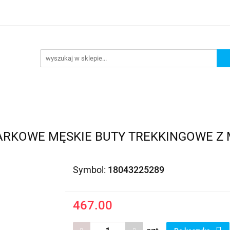
EDAŻ
PROMOCJE
NOWOŚCI
BESTSELLERY
BL
ZEDAŻ
PROMOCJE
NOWOŚCI
BESTSELLERY
B
ARKOWE MĘSKIE BUTY TREKKINGOWE Z 
Symbol:
18043225289
467.00