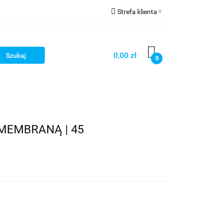
Strefa klienta
OG
Zaloguj się
Zarejestruj się
0,00 zł
0
Dodaj zgłoszenie
LOG
MEMBRANĄ | 45