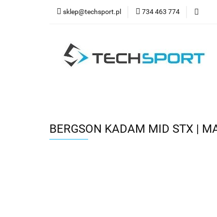
sklep@techsport.pl
734 463 774
WYPRZ
Wszystkie kategorie
WYPR
BERGSON KADAM MID STX | M