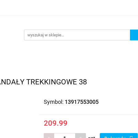
EDAŻ
PROMOCJE
NOWOŚCI
BESTSELLERY
BL
ZEDAŻ
PROMOCJE
NOWOŚCI
BESTSELLERY
B
ANDAŁY TREKKINGOWE 38
Symbol:
13917553005
209.99