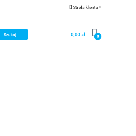
Strefa klienta
OG
Zaloguj się
Zarejestruj się
0,00 zł
0
Dodaj zgłoszenie
LOG