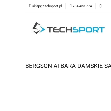
sklep@techsport.pl
734 463 774
WYPRZ
Wszystkie kategorie
WYPR
BERGSON ATBARA DAMSKIE S